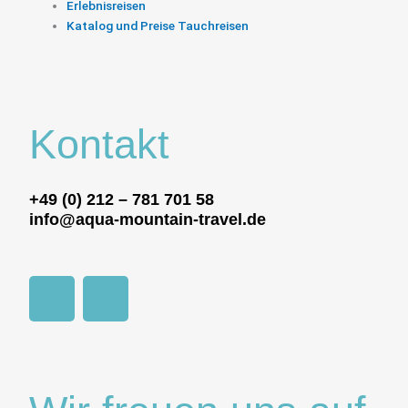
Erlebnisreisen
Katalog und Preise Tauchreisen
Kontakt
+49 (0) 212 – 781 701 58
info@aqua-mountain-travel.de
F
I
a
n
c
s
e
t
b
a
o
g