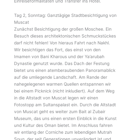
Einreiseformalitäten und Transfer ins Hotel.
Tag 2, Sonntag: Ganztägige Stadtbesichtigung von
Muscat
Zunächst Besichtigung der großen Moschee. Ein
Besuch dieses architektonischen Schmuckstückes
darf nicht fehlen! Von hieraus Fahrt nach Nakhl.
Wir besichtigen das Fort, das einst von den
Imamen von Bani Kharous und der Ya’arubah
Dynastie genutzt wurde. Das Dach der Festung
bietet uns einen atemberaubenden Panoramablick
auf die umliegende Landschaft. Am Rande der
nahegelegenen warmen Quellen entspannen wir
bei einem Picknick (nicht inkludiert). Auf dem Weg
in die Altstadt von Muscat legen wir einen
Fotostopp am Sultanspalast ein. Durch die Altstadt
von Muscat geht es weiter zum Bait al Zubair
Museum, das uns einen ersten Einblick in die Kunst
und Kultur des Oman bietet. Im Anschluss fahren
wir entlang der Corniche zum lebendigen Mutrah
Souq, der seit Generationen unverändert ist und