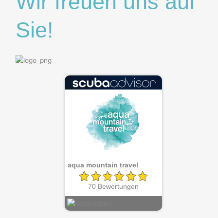
Wir freuen uns auf
o
r
k
a
Sie!
m
aqua mountain travel
70 Bewertungen