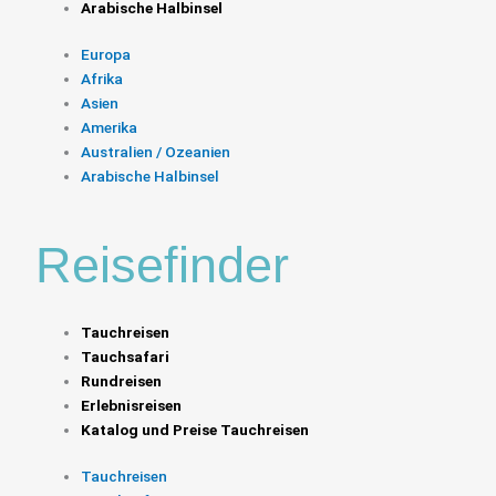
Arabische Halbinsel
Europa
Mosambik | Tofo
Afrika
Asien
WALHAIE, MANTAS & MEHR
Amerika
Australien / Ozeanien
Arabische Halbinsel
Indischer Ozean | La Réunion
UNBEKANNTES PARADIES IM INDISCHEN OZEAN
Reisefinder
Santantao Art Resort
Tauchreisen
TAUCHEN & WANDERN AUF DEN KAP VERDEN
Tauchsafari
Rundreisen
Erlebnisreisen
Katalog und Preise Tauchreisen
Red Sea Diving Safari
TAUCHEN IM ZENTRALEN ROTEN MEER
Tauchreisen