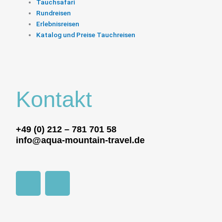
Tauchsafari
Rundreisen
Erlebnisreisen
Katalog und Preise Tauchreisen
Kontakt
+49 (0) 212 – 781 701 58
info@aqua-mountain-travel.de
F
I
a
n