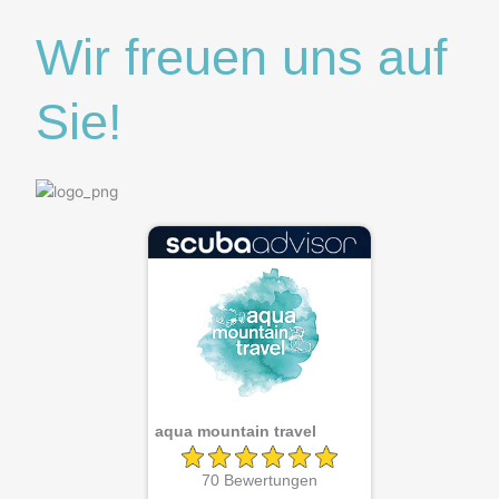
c
s
Wir freuen uns auf
e
t
Sie!
b
a
o
g
o
r
k
a
m
aqua mountain travel
70 Bewertungen