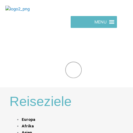
Zum
Inhalt
springen
MENU
Reiseziele
Europa
Afrika
Asien