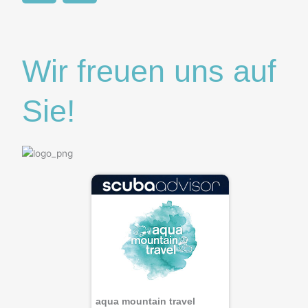
c
s
e
t
b
a
o
g
Wir freuen uns auf
o
r
k
a
Sie!
m
aqua mountain travel