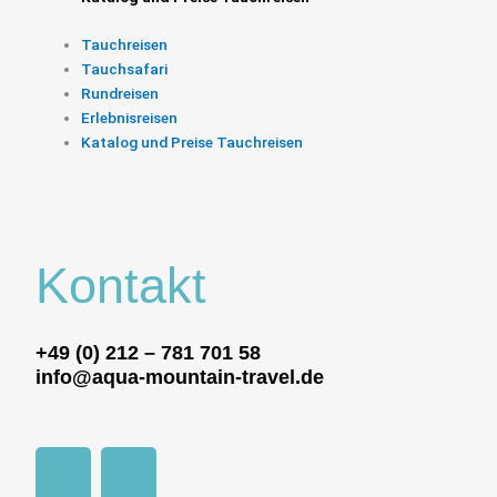
Tauchreisen
Tauchsafari
Rundreisen
Erlebnisreisen
Katalog und Preise Tauchreisen
Kontakt
+49 (0) 212 – 781 701 58
info@aqua-mountain-travel.de
F
I
a
n